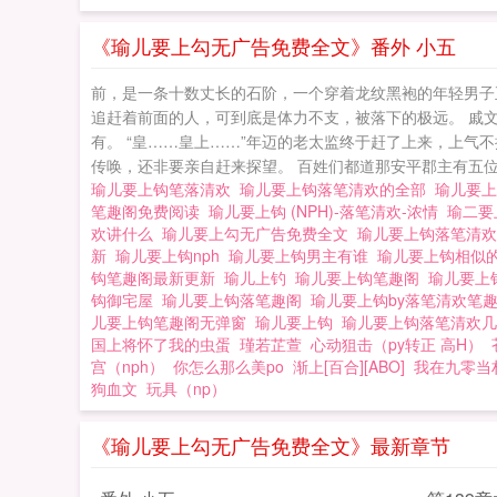
《瑜儿要上勾无广告免费全文》番外 小五
前，是一条十数丈长的石阶，一个穿着龙纹黑袍的年轻男子
追赶着前面的人，可到底是体力不支，被落下的极远。 戚
有。 “皇……皇上……”年迈的老太监终于赶了上来，上
传唤，还非要亲自赶来探望。 百姓们都道那安平郡主有五位
瑜儿要上钩笔落清欢
瑜儿要上钩落笔清欢的全部
瑜儿要
笔趣阁免费阅读
瑜儿要上钩 (NPH)-落笔清欢-浓情
瑜二
欢讲什么
瑜儿要上勾无广告免费全文
瑜儿要上钩落笔清
新
瑜儿要上钩nph
瑜儿要上钩男主有谁
瑜儿要上钩相似
钩笔趣阁最新更新
瑜儿上钓
瑜儿要上钩笔趣阁
瑜儿要上
钩御宅屋
瑜儿要上钩落笔趣阁
瑜儿要上钩by落笔清欢笔
儿要上钩笔趣阁无弹窗
瑜儿要上钩
瑜儿要上钩落笔清欢
国上将怀了我的虫蛋
瑾若芷萱
心动狙击（py转正 高H）
宫（nph）
你怎么那么美po
渐上[百合][ABO]
我在九零当村
狗血文
玩具（np）
《瑜儿要上勾无广告免费全文》最新章节