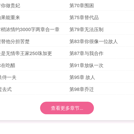
封你做贵妃
第70章围困
如果能重来
第75章替代品
树梢浓情约3000字两章合一章
第79章无法压制
想替他分担苦楚
第83章你很像一位故人
最是无情帝王家250珠加更
第87章与我合作
你在吃醋
第91章放纵一次
 共侍一夫
第95章 故人
 过去式
第98章乔迁
查看更多章节...