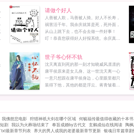
龙干的
请做个好人
子
人善被人欺，马善被人骑。好人不长寿，
多
祸害活千年。我余庆就算是死，死外面，
真
从山上跳下去，也不会去做一件好事！
说
叮！恭喜您获得好人好报系统。余庆真
龙
香。PS简介无力，各位读者老爷点进去看
看呗如果您喜欢请做个好人，别忘记分享
世子爷心怀不轨
一
给朋友...
是
沈天离直到死的那一刻才知晓威风凛凛的
了
康平侯原来是女儿身。这一世沈天离一心
一意只想跟在康平侯身边，心里眼里都只
李
装得下他，其他的都是浮云。蒋青皱着眉
摩
头小大人似的娘亲，那个哥哥为何总是要
军
捏我的脸？母亲大人那个哥哥喜欢你，才
喂
捏你啊。蒋青嘟着嘴可是，我一点儿也不
足
喜欢他呀。蒋青长大后，认为沈天离就是
我佛慈悲电影
狩猎神祇大剑在哪个区域
何毓福传最值得收藏的十本书
一个病原体，得远远避开。沈天离整日冥
短剧
我以为火葬场结束了
奉旨成婚by古代文
玄鵺成仙在线阅读
陶枫
思苦想，怎么也想不明白，上一世，蒋青
txt最新章节列表
养大的男人成我的老婆最新章节更新
银魂日常篇章剧
对他可是一见钟情，再见倾心。这一世，