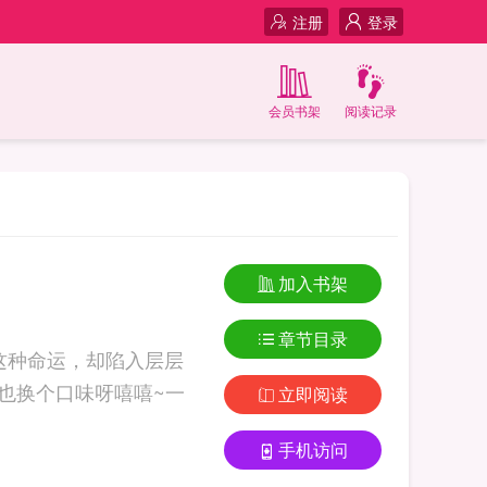
注册
登录
会员书架
阅读记录
加入书架
章节目录
这种命运，却陷入层层
尔也换个口味呀嘻嘻~一
立即阅读
手机访问