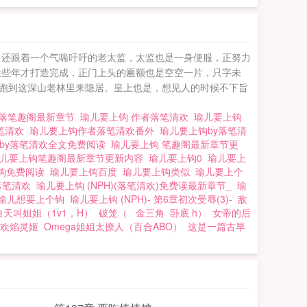
，还跟着一个气喘吁吁的老太监，太监也是一身便服，正努力
近些年才打造完成，正门上头的匾额也是空空一片，只字未
偏跑到这深山老林里来隐居。皇上也是，想见人的时候不下旨
钩落笔趣阁最新章节
瑜儿要上钩 作者落笔清欢
瑜儿要上钩
笔清欢
瑜儿要上钩作者落笔清欢番外
瑜儿要上钩by落笔清
by落笔清欢全文免费阅读
瑜儿要上钩 笔趣阁最新章节更
儿要上钩笔趣阁最新章节更新内容
瑜儿要上钩0
瑜儿要上
钩免费阅读
瑜儿要上钩百度
瑜儿要上钩类似
瑜儿要上个
落笔清欢
瑜儿要上钩 (NPH)(落笔清欢)免费读最新章节_
瑜
瑜儿想要上个钩
瑜儿要上钩 (NPH)- 第6章初次受辱(3)-
敌
白天叫姐姐（1v1，H）
破笼（ 金三角 卧底 h）
女帝的后
欢焰灵姬
Omega姐姐太撩人（百合ABO）
这是一篇古早