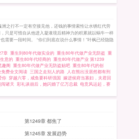
瀛洲之行不一定有空接见他，还钱的事情索性让水锈红代劳
因，只是可惜自从他进入凝液境后精神力的积累就以蜗牛一样
需要一段时间。 “你们到底在说什么事情！”叶枫已经隐隐
27章
重生到80年代做实业的
重生80年代做产业无防盗
重
做生意的
重生80年代经商的
重生80年代做产业 第1239
业笔趣阁
重生80年代做产业无防盗贴吧
重生80年代的创
业免费全文阅读
三国之走别人的路
人在熊出没居然都有刑
爱你
穿越六零，咸鱼要科研强国
嫁进侯府当寡妇，夫君回
能闯诸天
彩礼谈崩后，她闪婚了亿万总裁
电竞风运起，赛
第1249章 都焦了
第1245章 发展趋势