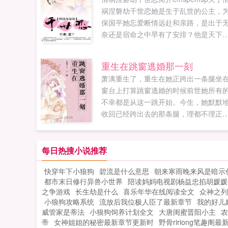
祸涅磐劫千世恋她是生于乱世的公主，
保国平她忘爱断情远赴和亲路，是出于
奈还是宿命之中早有了安排？他是天下
强国的王，纵容她的火烧洞房自刎相逼
与她命定有涅，几世缱绻爱恨交错？当
重生在跳窗逃婚那一刻
世记忆逐渐苏醒，他还能纵容她的弑君
萧漓重生了，重生在她正跨出一条腿坐
命吗？...
窗台上打算跳窗逃婚的时候前世她所有
不幸都是从这一跳开始。今生，她默默
收回已经跨出去的那条腿，理都不理正
窗台下等着暗算她的好堂姐，美美的睡
一觉，第二天穿上嫁衣嫁人了。秦宵，
些疑惑的看着像个挂件一样挂在自己身
每日热搜小说推荐
的小新娘，不明白昨日还对他爱搭不理
快穿年下小狼狗
碧流是什么意思
朝来寒雨晚来风是暗示
小丫头今日为何突然变的黏人了？不过
都市末日修行异兽小世界
陪读妈妈电视剧杨益忠掐胡媛媛
黏的好，黏的妙，黏的瓜瓜叫如果您喜
之争游戏
长生劫是什么
喜乐年华在线阅读全文
众神之列
重生在跳窗逃婚那一刻，别忘记分享给
小狼狗攻略系统
流放后我位极人臣了最新章节
我的好儿
友...
威管家是蒂法
小狼狗饲养计划全文
大唐闺蜜晋阳小主
农
帝
女神姐姐的秘密最新章节更新时
野骨ririong笔趣阁