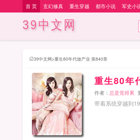
首 页
玄幻修真
重生穿越
都市小说
军史小
39中文网
39中文网
>
重生80年代做产业 第840章
重生80年
作者：
总是觉得累