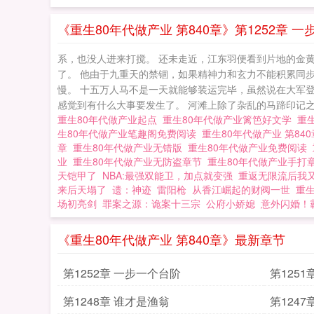
《重生80年代做产业 第840章》第1252章 
系，也没人进来打搅。 还未走近，江东羽便看到片地的金
了。 他由于九重天的禁锢，如果精神力和玄力不能积累同
慢。 十五万人马不是一天就能够装运完毕，虽然说在大军
感觉到有什么大事要发生了。 河滩上除了杂乱的马蹄印记之外
重生80年代做产业起点
重生80年代做产业篱笆好文学
重
生80年代做产业笔趣阁免费阅读
重生80年代做产业 第84
章
重生80年代做产业无错版
重生80年代做产业免费阅读
业
重生80年代做产业无防盗章节
重生80年代做产业手打
天铠甲了
NBA:最强双能卫，加点就变强
重返无限流后我
来后天塌了
遗：神迹
雷阳枪
从香江崛起的财阀一世
重
场初亮剑
罪案之源：诡案十三宗
公府小娇媳
意外闪婚！
《重生80年代做产业 第840章》最新章节
第1252章 一步一个台阶
第1251
第1248章 谁才是渔翁
第1247