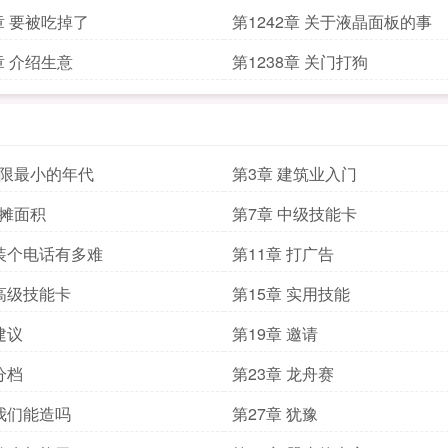
3章 要被吃掉了
第1242章 关于液晶面板的事
章 介绍生意
第1238章 关门打狗
受限最小的年代
第3章 建筑业入门
公摊面积
第7章 中级技能卡
 装个电话有多难
第11章 打广告
 高级技能卡
第15章 实用技能
建议
第19章 邀请
分档
第23章 龙舟赛
 我们能造吗
第27章 犹豫