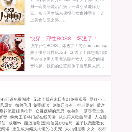
厨一碗羹汤能治百病，一碟小菜能除万
毒。实习医生陈东偶得仙女食神垂青，走
上美食仙医之路。...
快穿：邪性BOSS，坏透了！
快穿邪性BOSS，坏透了！简介emspemsp
关于快穿邪性BOSS，坏透了！你想逃到哪
里去清冷男人看着逃跑的女人，温柔的嗓
音响起。我们的位置颠倒了腹黑男人怒视
身上的女人，咬牙切齿道。我们已经有
了‘夫妻’之实女装大佬嘴角弯起了邪气的弧
度。你肚子里已有了我的种邪魅男人盯着
某女肚子，露出了狐狸般的笑容。宓攸宁
剑心问道免费阅读
无敌了我在末日玄幻免费观看
网红小止
大夏皇朝的九公主意外死亡，成为任务者
风原文
御兽飞升 免费阅读
剑修只会有一把老婆剑
后宫
尽职完成任务。然而每个世界都会遇到那
垂钓流最经典推荐
众目瞩望的意思
御兽陈一慕容雪全集
么一个男人，他们亦正亦邪，坏的透彻，
娇妻
纨绔王爷将门妃在线阅读
从头再来歌曲简谱
人在漫
但男人却一成不变的护她，...
妖仙
戒烟by
酸涩湿吻(溯雨信笺)大结局
圣子快跑魔教女
线阅读
重生成为偏执大佬的心尖宠
大小姐是狗 女女
农村