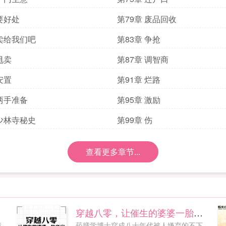
 要好处
第79章 废品回收
 卖给我们吧
第83章 争抢
甩卖
第87章 调智商
安置
第91章 烂路
 两手准备
第95章 激励
 少林寺秘史
第99章 伤
查看更多章节...
穿越八零，让催生的婆婆一胎多宝
情
药膳学博士穿成八十年代被人嫌弃的不下