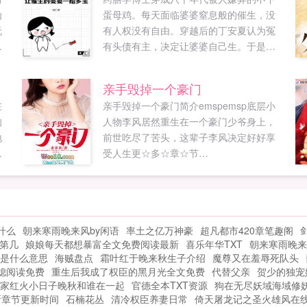
为
蛋母鸡。每天面临婆婆窒息般的催生，没
无
有人权没有自由。穿越后的丁安夏认为冤
最
有头债有主，决定让婆婆自己生。于是利
他
用专业知识调理婆婆身体，每天都盼着她
前
给自己生个大胖小叔子。...
亲手毁掉一个豪门
夺
在
亲手毁掉一个豪门简介emspemsp底层小
的
人物李风居然重生在一个豪门少爷身上，
地
前世吃尽了苦头，这辈子李风决定好好享
在
受人生更☆多☆章☆节
了
woo18vipWoo18vip...
有
上
的
什么
朝来寒雨晚来风by闲语
率土之亿万神豪
超凡都市420章笔趣阁
，
第几
娘娘每天都想暴富全文免费阅读最新
喜乐年华TXT
朝来寒雨晚来
欢
是什么意思
海贼盘点
霜叶红于晚来秋生子介绍
魔尊又在羞辱死队头
朋
媳阅读免费
重生后我成了权臣的黑月光全文免费
代替父亲
贺少的独宠
家红火小日子晚秋和谁在一起
官德全本TXT资源
狗在无尽妖域海域修
最新章节更新时间
石楠花丛
清冷权臣养妻日常
倚天屠龙记之圣火雄风在