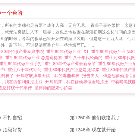
一步一个台阶
黄，所有的麦穗都足有两个成年人高，无穷无尽。 青雀子事务繁忙，这趟
步，就无法突破进入下一境界，这也是他被困在凝液初期这么长时间的原
登船的时候，各军的粮草已经开始在威海卫装船，但是这十五万人马，估计也
，剩下的，不过是清军丢弃的一些垃圾而已。 ...
生80年代做产业泰鼎书院
重生80年代做产业TXT
重生80年代做产业 第8
0章
重生80年代做产业 总是觉得累
重生八十年代经商的
重生到80年代
重生80年代做产业手打
重生80年代做产业最新章节
重生80年代做产
章节
重生八十年代经商
重生80年代做产业总是觉得累
重生80年代做产
又封神了
开局窃取淬毒天赋，我的毒能弑神
报告夫人，傅总他偷偷用命
生，我在西伯利亚挖土豆
开局胎穿，我在修仙界做金轮法王
带着暗黑技
霸总打破十代单传
温律师的隐婚小娇妻
章 不打自招
第1250章 他们联络我了
章 顶级好货
第1246章 现在就开始