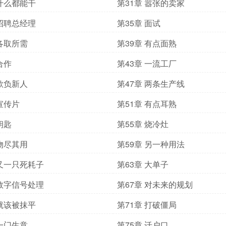
 什么都能干
第31章 嚣张的卖家
 招聘总经理
第35章 面试
 各取所需
第39章 有点面熟
合作
第43章 一流工厂
 欺负新人
第47章 两条生产线
 宣传片
第51章 有点耳熟
钥匙
第55章 烧冷灶
 物尽其用
第59章 另一种用法
 又一只死耗子
第63章 大单子
 数字信号处理
第67章 对未来的规划
 就该被抹平
第71章 打破僵局
 一门生意
第75章 迁户口