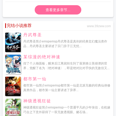
查看更多章节...
完结小说推荐
www.39zww.com
丹武尊圣
丹武尊圣简介emspemsp丹武尊圣是真剑的经典玄幻魔法类作
品，丹武尊圣主要讲述了宗门弃子江无忧...
某综漫的绝对神速
捏了个人物面板，醒来后江离就转生到了落第骑士英雄谭的世
界，觉醒了名为〈绝对神速〉，即是绝对比对手快的无敌但又...
都市第一仙
都市第一仙简介emspemsp都市第一仙是北派无极的经典仙侠修
真类作品，都市第一仙主要讲述了异界...
神级透视狂徒
神级透视狂徒简介emspemsp一个普通平凡的少年张信，在机缘
巧合之下意外获得了一双无敌透视眼。赌石场...