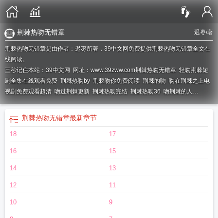
荆棘热吻无错章
迟枣
/著
荆棘热吻无错章是由作者：迟枣所著，39中文网免费提供荆棘热吻无错章全文在
线阅读。
三秒记住本站：39中文网 网址：www.39zww.com
荆棘热吻无错章
轻吻荆棘短
剧全集在线观看免费
荆棘热吻by
荆棘吻你免费阅读
荆棘的吻
吻在荆棘之上电
视剧免费观看超清
吻过荆棘更新
荆棘热吻完结
荆棘热吻36
吻荆棘的人
lofter
荆棘热吻25章
吻过荆棘短剧全集播放
荆棘热吻37
短剧合集吻过荆棘
荆
棘热吻季
轻吻荆棘短剧
荆棘热吻16
荆棘的吻戏
亲吻荆棘短剧
荆棘热吻阅
荆棘热吻无错章
最新章节
读
吻荆棘的人 结局 lofter
荆棘热吻 番外
荆棘热吻目录
18
17
16
15
14
13
12
11
10
9