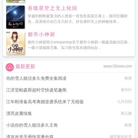
吞噬星空之无上轮回
穿越到刚刚被复活的人类第一首负乾巫国主身上，面对巨额财
负，吴潜表示自己压力好大。好在身怀无上的神秘传承...
都市小神厨
都市小神厨简介emspemsp关于都市小神厨一碗羹汤能治百病，
一碟小菜能除万毒。实习医生陈东偶得仙女...
最新更新
www.39zww.com
你的雪人能活多久免费全集阅读
稚楚
江济堂帕森斯超时空快递笔趣阁
青竹叶
江年刚准备高考离婚逆袭系统来了无错版
七月封阳
漂亮皮囊续集
程云极
小说你的雪人能活多久主角
稚楚
渣攻改造手册快穿番外篇
隔壁家的富贵