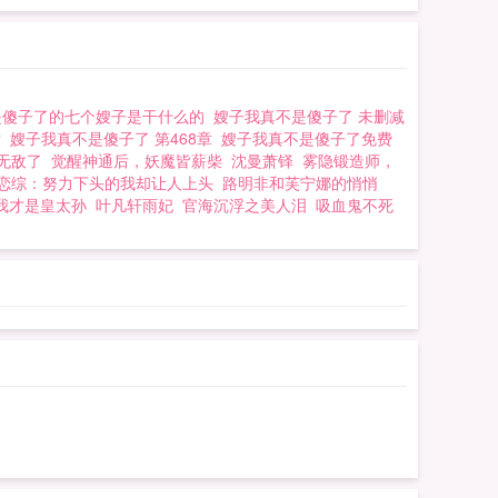
是傻子了的七个嫂子是干什么的
嫂子我真不是傻子了 未删减
章
嫂子我真不是傻子了 第468章
嫂子我真不是傻子了免费
无敌了
觉醒神通后，妖魔皆薪柴
沈曼萧铎
雾隐锻造师，
恋综：努力下头的我却让人上头
路明非和芙宁娜的悄悄
我才是皇太孙
叶凡轩雨妃
官海沉浮之美人泪
吸血鬼不死