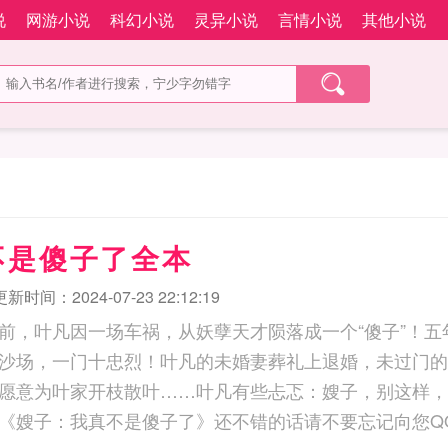
说
网游小说
科幻小说
灵异小说
言情小说
其他小说
不是傻子了全本
更新时间：2024-07-23 22:12:19
前，叶凡因一场车祸，从妖孽天才陨落成一个“傻子”！五
沙场，一门十忠烈！叶凡的未婚妻葬礼上退婚，未过门的
愿意为叶家开枝散叶……叶凡有些忐忑：嫂子，别这样，
《嫂子：我真不是傻子了》还不错的话请不要忘记向您Q